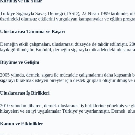
Kuruluş ve İlk Yıllar
Türkiye Sigarayla Savaş Derneği (TSSD), 22 Nisan 1999 tarihinde, ülke
üzerindeki olumsuz etkilerini vurgulayan kampanyalar ve eğitim program
Uluslararası Tanınma ve Başarı
Derneğin etkili çalışmaları, uluslararası düzeyde de takdir edilmiştir
layık görülmüştür. Bu ödül, derneğin sigarayla mücadeledeki uluslararası
Büyüme ve Gelişim
2005 yılında, dernek, sigara ile mücadele çalışmalarını daha kapsamlı bir 
sigarayı bırakmak isteyen bireyler için destek grupları oluşturulmuş ve re
Uluslararası İş Birlikleri
2010 yılından itibaren, dernek uluslararası iş birliklerine yönelmiş ve 
hikayeleri ve en iyi uygulamalar Türkiye’ye uyarlanmıştır. Dernek, ulusl
Kanun ve Etkinlikler