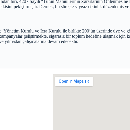
ından biri, 4207 Sayılı “Tütün Mamullerinin Zararlarının Önlenmesine 
isini pekiştirmiştir. Dernek, bu süreçte sayısız etkinlik düzenlemiş ve t
Yönetim Kurulu ve İcra Kurulu ile birlikte 200’ün üzerinde üye ve gön
kampanyalar geliştirmekte, sigarasız bir toplum hedefine ulaşmak için k
e yılmadan çalışmalarına devam edecektir.