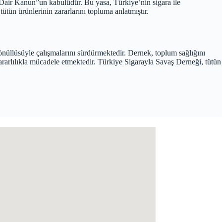
Dair Kanun”un kabulüdür. Bu yasa, Türkiye’nin sigara ile
ütün ürünlerinin zararlarını topluma anlatmıştır.
üllüsüyle çalışmalarını sürdürmektedir. Dernek, toplum sağlığını
ararlılıkla mücadele etmektedir. Türkiye Sigarayla Savaş Derneği, tütün