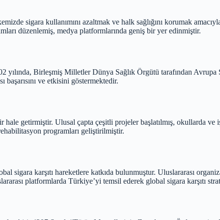
mizde sigara kullanımını azaltmak ve halk sağlığını korumak amacıyla k
ları düzenlemiş, medya platformlarında geniş bir yer edinmiştir.
. 2002 yılında, Birleşmiş Milletler Dünya Sağlık Örgütü tarafından Avru
 başarısını ve etkisini göstermektedir.
hale getirmiştir. Ulusal çapta çeşitli projeler başlatılmış, okullarda ve 
habilitasyon programları geliştirilmiştir.
global sigara karşıtı hareketlere katkıda bulunmuştur. Uluslararası organ
ararası platformlarda Türkiye’yi temsil ederek global sigara karşıtı stra