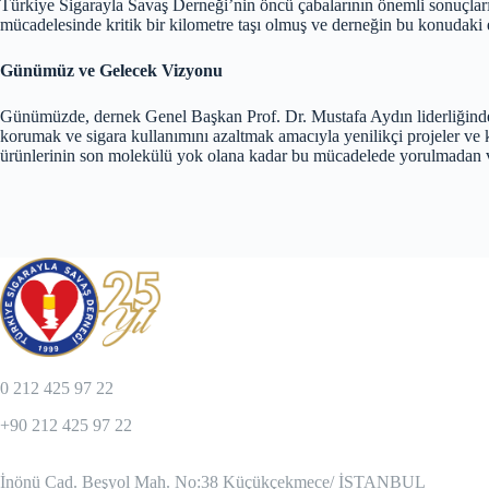
Türkiye Sigarayla Savaş Derneği’nin öncü çabalarının önemli sonuçlar
mücadelesinde kritik bir kilometre taşı olmuş ve derneğin bu konudaki etk
Günümüz ve Gelecek Vizyonu
Günümüzde, dernek Genel Başkan Prof. Dr. Mustafa Aydın liderliğinde, 
korumak ve sigara kullanımını azaltmak amacıyla yenilikçi projeler ve 
ürünlerinin son molekülü yok olana kadar bu mücadelede yorulmadan v
0 212 425 97 22
+90 212 425 97 22
İnönü Cad. Beşyol Mah. No:38 Küçükçekmece/ İSTANBUL