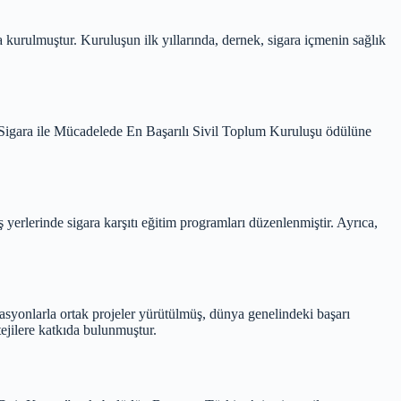
urulmuştur. Kuruluşun ilk yıllarında, dernek, sigara içmenin sağlık
pa Sigara ile Mücadelede En Başarılı Sivil Toplum Kuruluşu ödülüne
iş yerlerinde sigara karşıtı eğitim programları düzenlenmiştir. Ayrıca,
izasyonlarla ortak projeler yürütülmüş, dünya genelindeki başarı
tejilere katkıda bulunmuştur.