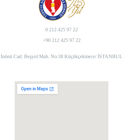
0 212 425 97 22
+90 212 425 97 22
İnönü Cad. Beşyol Mah. No:38 Küçükçekmece/ İSTANBUL