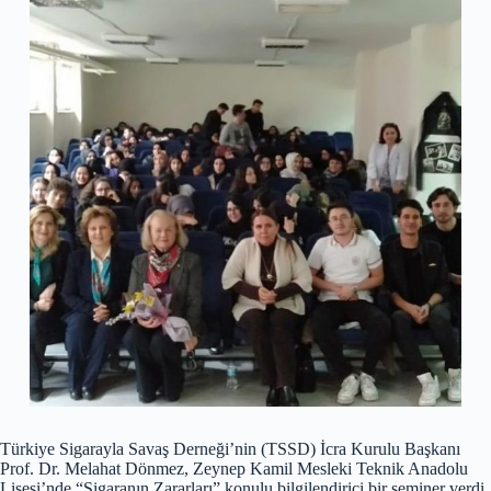
Türkiye Sigarayla Savaş Derneği’nin (TSSD) İcra Kurulu Başkanı
Prof. Dr. Melahat Dönmez, Zeynep Kamil Mesleki Teknik Anadolu
Lisesi’nde “Sigaranın Zararları” konulu bilgilendirici bir seminer verdi.