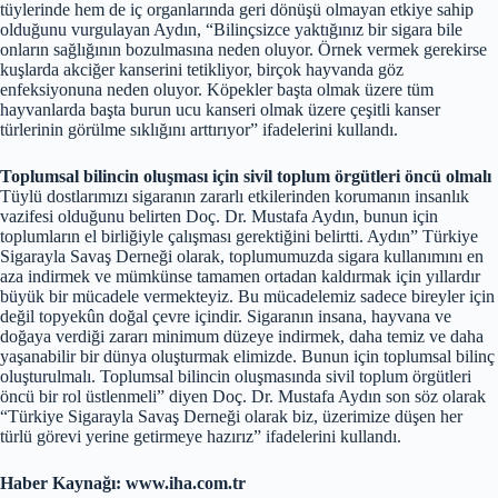
tüylerinde hem de iç organlarında geri dönüşü olmayan etkiye sahip
olduğunu vurgulayan Aydın, “Bilinçsizce yaktığınız bir sigara bile
onların sağlığının bozulmasına neden oluyor. Örnek vermek gerekirse
kuşlarda akciğer kanserini tetikliyor, birçok hayvanda göz
enfeksiyonuna neden oluyor. Köpekler başta olmak üzere tüm
hayvanlarda başta burun ucu kanseri olmak üzere çeşitli kanser
türlerinin görülme sıklığını arttırıyor” ifadelerini kullandı.
Toplumsal bilincin oluşması için sivil toplum örgütleri öncü olmalı
Tüylü dostlarımızı sigaranın zararlı etkilerinden korumanın insanlık
vazifesi olduğunu belirten Doç. Dr. Mustafa Aydın, bunun için
toplumların el birliğiyle çalışması gerektiğini belirtti. Aydın” Türkiye
Sigarayla Savaş Derneği olarak, toplumumuzda sigara kullanımını en
aza indirmek ve mümkünse tamamen ortadan kaldırmak için yıllardır
büyük bir mücadele vermekteyiz. Bu mücadelemiz sadece bireyler için
değil topyekûn doğal çevre içindir. Sigaranın insana, hayvana ve
doğaya verdiği zararı minimum düzeye indirmek, daha temiz ve daha
yaşanabilir bir dünya oluşturmak elimizde. Bunun için toplumsal bilinç
oluşturulmalı. Toplumsal bilincin oluşmasında sivil toplum örgütleri
öncü bir rol üstlenmeli” diyen Doç. Dr. Mustafa Aydın son söz olarak
“Türkiye Sigarayla Savaş Derneği olarak biz, üzerimize düşen her
türlü görevi yerine getirmeye hazırız” ifadelerini kullandı.
Haber Kaynağı: www.iha.com.tr