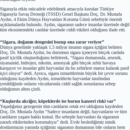
Sigarayla etkin mücadele edebilmek amacıyla kurulan Türkiye
Sigarayla Savaş Derneği (TSSD) Genel Başkanı Doç. Dr. Mustafa
Aydın, 4 Ekim Dünya Hayvanları Koruma Günü sebebiyle önemli
açıklamalarda bulundu. Aydın, sigaranın sadece insanlar üzerinde değil
tüm ekosistemdeki canlılar üzerinde ciddi etkileri olduğunu ifade etti.
“Sigara, doğanın dengesini bozup ona zarar veriyor”
Dünya genelinde yaklaşık 1,5 milyar insanın sigara içtiğini belirten
Doç. Dr. Mustafa Aydın, bu durumun sigara içmeyen birçok canlıda
pasif içicilik oluşturduğunu belirterek, “Sigara dumanında, arsenik,
siyanamid, hidrojen, nikotin, amonyak gibi birçok zehir havaya
karışıyor ve insanlar gibi hayvanlar da bu zehirlere maruz kalarak pasif
içici oluyor” dedi. Ayrıca, sigara izmaritlerinin büyük bir çevre sorunu
olduğunu kaydeden Aydın, izmaritlerin hayvanlar tarafından
yenildiğinde onların vücutlarında ciddi sağlık sorunlarına sebep
olduğunun altını çizdi.
“Kuşlarda akciğer, köpeklerde ise burun kanseri riski var”
Yaşadığımız gezegenin tüm canlıların ortak evi olduğunu kaydeden
Doç. Dr. Mustafa Aydın “Sadece insanların değil, hayvanların ve tüm
canlıların yaşam hakkı kutsal. Bu sebeple hayvanları da sigaranın
zararlı etkilerinden korumalıyız” dedi. Evde beslediğimiz minik
dostlarımızın yanında içtiğimiz sigaranın dumanının bile onların hem