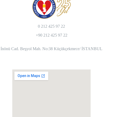
0 212 425 97 22
+90 212 425 97 22
İnönü Cad. Beşyol Mah. No:38 Küçükçekmece/ İSTANBUL