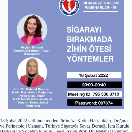
18 Şubat 2022 tarihinde moderatörümüz Kadın Hastalıkları, Doğum
ve Perinatoloji Uzmanı, Türkiye Sigarayla Savaş Derneği İcra Kurulu
Başkanı ve Yönetim Kurulu Üyesi Sayın Prof. Dr. Melahat Dönmez