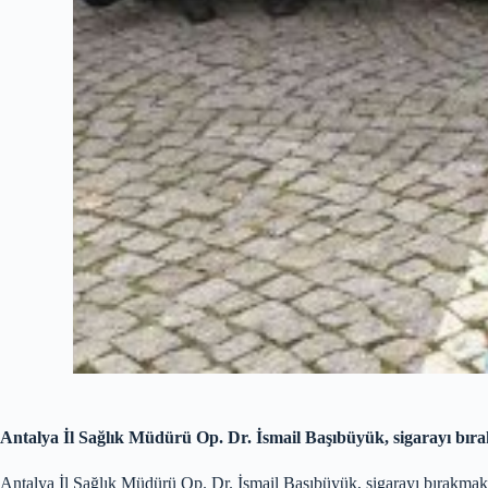
Antalya İl Sağlık Müdürü Op. Dr. İsmail Başıbüyük, sigarayı bır
Antalya İl Sağlık Müdürü Op. Dr. İsmail Başıbüyük, sigarayı bırakmak 