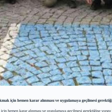
akmak için hemen karar alınması ve uygulamaya geçilmesi gerektiğ
için hemen karar alınması ve uygulamaya geçilmesi gerektiğine vurgu y