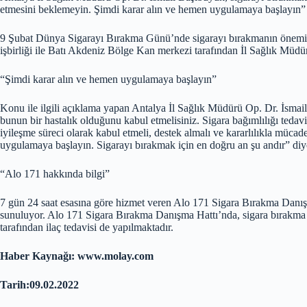
etmesini beklemeyin. Şimdi karar alın ve hemen uygulamaya başlayın”
9 Şubat Dünya Sigarayı Bırakma Günü’nde sigarayı bırakmanın önemin
işbirliği ile Batı Akdeniz Bölge Kan merkezi tarafından İl Sağlık Müdü
“Şimdi karar alın ve hemen uygulamaya başlayın”
Konu ile ilgili açıklama yapan Antalya İl Sağlık Müdürü Op. Dr. İsmail 
bunun bir hastalık olduğunu kabul etmelisiniz. Sigara bağımlılığı tedav
iyileşme süreci olarak kabul etmeli, destek almalı ve kararlılıkla müca
uygulamaya başlayın. Sigarayı bırakmak için en doğru an şu andır” diy
“Alo 171 hakkında bilgi”
7 gün 24 saat esasına göre hizmet veren Alo 171 Sigara Bırakma Danışma
sunuluyor. Alo 171 Sigara Bırakma Danışma Hattı’nda, sigara bırakma sür
tarafından ilaç tedavisi de yapılmaktadır.
Haber Kaynağı: www.molay.com
Tarih:09.02.2022