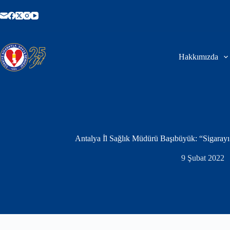
Skip
to
content
Hakkımızda
Antalya İ̇l Sağlık Müdürü Başıbüyük: “Sigaray
9 Şubat 2022