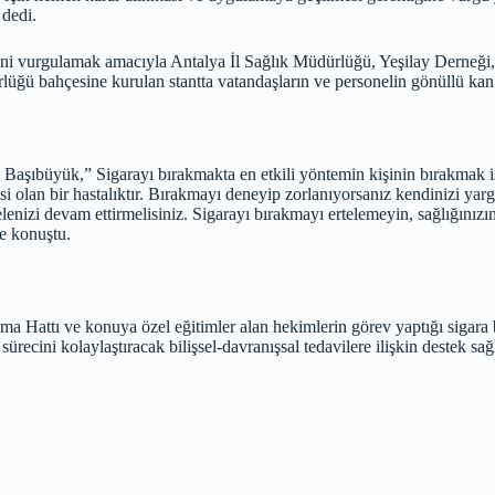
 dedi.
i vurgulamak amacıyla Antalya İl Sağlık Müdürlüğü, Yeşilay Derneği,
rlüğü bahçesine kurulan stantta vatandaşların ve personelin gönüllü ka
Başıbüyük,” Sigarayı bırakmakta en etkili yöntemin kişinin bırakmak ist
isi olan bir hastalıktır. Bırakmayı deneyip zorlanıyorsanız kendinizi y
delenizi devam ettirmelisiniz. Sigarayı bırakmayı ertelemeyin, sağlığını
e konuştu.
 Hattı ve konuya özel eğitimler alan hekimlerin görev yaptığı sigara b
ecini kolaylaştıracak bilişsel-davranışsal tedavilere ilişkin destek sağ