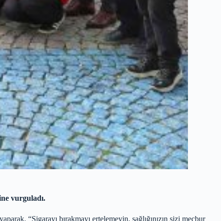
ine vurguladı.
aparak, “Sigarayı bırakmayı ertelemeyin, sağlığınızın sizi mecbur