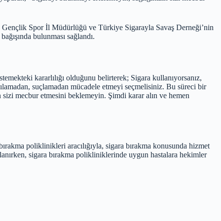
 Gençlik Spor İl Müdürlüğü ve Türkiye Sigarayla Savaş Derneği’nin
n bağışında bulunması sağlandı.
emekteki kararlılığı olduğunu belirterek; Sigara kullanıyorsanız,
argılamadan, suçlamadan mücadele etmeyi seçmelisiniz. Bu süreci bir
zın sizi mecbur etmesini beklemeyin. Şimdi karar alın ve hemen
ırakma poliklinikleri aracılığıyla, sigara bırakma konusunda hizmet
lanırken, sigara bırakma polikliniklerinde uygun hastalara hekimler