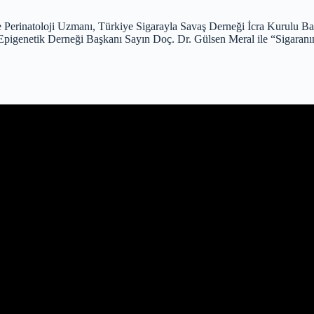
 Perinatoloji Uzmanı, Türkiye Sigarayla Savaş Derneği İcra Kurulu 
pigenetik Derneği Başkanı Sayın Doç. Dr. Gülsen Meral ile “Sigaranın