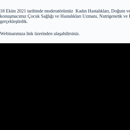
18 Ekim 2021 tarihinde moderatörümüz Kadın Hastalıkları, Doğum ve
konuşmacımız Çocuk Sağlığı ve Hastalıkları Uzmanı, Nutrigenetik ve E
gerçekleştirdik.
Webinarımıza link üzerinden ulaşabilirsiniz.