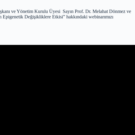
Başkanı ve Yönetim Kurulu Üyesi Sayın Prof. Dr. Melahat Dönmez ve
 Epigenetik Değişikliklere Etkisi” hakkındaki webinarımızı