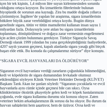
içen bir tek kişinin, 1,4 milyon litre suyun kirlenmesinden sorumlu
olduğunu ortaya koyuyor. Bu izmaritlerin filtrelerinde bulunan
biyoplastik de sorunun ana kaynağı. Zira bu madde doğada yıllarca
çözünmüyor. İngiltere’de yapılan bir araştırma, sigara izmaritlerinin
bitkilere büyük zarar verebildiğini ortaya koydu. Bugün dünya
genelinde sigara, tütün ve tütün mamullerini kullanan insan sayısı 1
milyardan fazla. Dolayısıyla yere atılan bu sigara izmaritlerinin
toplanması, dönüştürülmesi ve doğaya zarar vermesinin engellenmesi
için acilen çözüm bulunması gerekiyor. Türkiye Sigarayla Savaş
Derneği olarak 1999 yılından bu yana gerçekleştirdiğimiz faaliyetlerde,
4207 sayılı yasanın geçmesi, kapalı alanlarda sigara yasağı gibi birçok
başarı elde ettik. Bu konuda da çalışmalarımız sürüyor” diye konuştu.
“SİGARA EVCİL HAYVANLARI DA ÖLDÜRÜYOR”
Sigaranın evcil hayvanlara verdiği zararların çoğunlukla bilinmediğini,
kedi ve köpeklerin de sigara dumanından fevkalade olumsuz
etkilendiğini söyleyen Klinik Veteriner Hekimler Derneği (KLİVET)
Başkanı Tarık Akan ise şunları söyledi: “Sigaranın çocuklarla ve evcil
hayvanlarla aynı cümle içinde geçmesi bile can sıkıcı. Oysa
kliniklerimize öksürük şikayetiyle gelen kedi ve köpek hastalarımızın
çoğunda, evde sigara kullanma durumu söz konusu oluyor. Zaten
veteriner hekim arkadaşlarımızın ilk sorusu da bu oluyor. Bu durum da
hayvan sahiplerini hem şaşırtıyor, hem de üzüyor. Oysa kedi ve