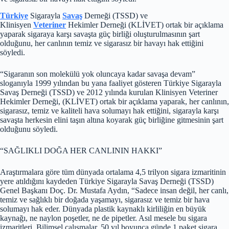
Türkiye
Sigarayla
Savaş
Derneği (TSSD) ve
Klinisyen
Veteriner
Hekimler Derneği (KLİVET) ortak bir açıklama
yaparak sigaraya karşı savaşta güç birliği oluşturulmasının şart
olduğunu, her canlının temiz ve sigarasız bir havayı hak ettiğini
söyledi.
“Sigaranın son molekülü yok oluncaya kadar savaşa devam”
sloganıyla 1999 yılından bu yana faaliyet gösteren Türkiye Sigarayla
Savaş Derneği (TSSD) ve 2012 yılında kurulan Klinisyen Veteriner
Hekimler Derneği, (KLİVET) ortak bir açıklama yaparak, her canlının,
sigarasız, temiz ve kaliteli hava solumayı hak ettiğini, sigarayla karşı
savaşta herkesin elini taşın altına koyarak güç birliğine gitmesinin şart
olduğunu söyledi.
“SAĞLIKLI DOĞA HER CANLININ HAKKI”
Araştırmalara göre tüm dünyada ortalama 4,5 trilyon sigara izmaritinin
yere atıldığını kaydeden Türkiye Sigarayla Savaş Derneği (TSSD)
Genel Başkanı Doç. Dr. Mustafa Aydın, “Sadece insan değil, her canlı,
temiz ve sağlıklı bir doğada yaşamayı, sigarasız ve temiz bir hava
solumayı hak eder. Dünyada plastik kaynaklı kirliliğin en büyük
kaynağı, ne naylon poşetler, ne de pipetler. Asıl mesele bu sigara
izmaritleri. Bilimsel çalışmalar, 50 yıl boyunca günde 1 paket sigara