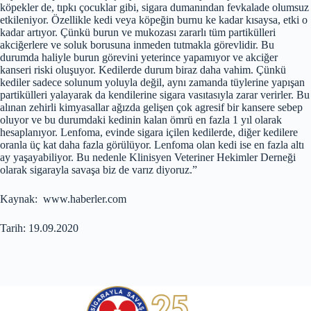
köpekler de, tıpkı çocuklar gibi, sigara dumanından fevkalade olumsuz
etkileniyor. Özellikle kedi veya köpeğin burnu ke kadar kısaysa, etki o
kadar artıyor. Çünkü burun ve mukozası zararlı tüm partikülleri
akciğerlere ve soluk borusuna inmeden tutmakla görevlidir. Bu
durumda haliyle burun görevini yeterince yapamıyor ve akciğer
kanseri riski oluşuyor. Kedilerde durum biraz daha vahim. Çünkü
kediler sadece solunum yoluyla değil, aynı zamanda tüylerine yapışan
partikülleri yalayarak da kendilerine sigara vasıtasıyla zarar verirler. Bu
alınan zehirli kimyasallar ağızda gelişen çok agresif bir kansere sebep
oluyor ve bu durumdaki kedinin kalan ömrü en fazla 1 yıl olarak
hesaplanıyor. Lenfoma, evinde sigara içilen kedilerde, diğer kedilere
oranla üç kat daha fazla görülüyor. Lenfoma olan kedi ise en fazla altı
ay yaşayabiliyor. Bu nedenle Klinisyen Veteriner Hekimler Derneği
olarak sigarayla savaşa biz de varız diyoruz.”
Kaynak: www.haberler.com
Tarih: 19.09.2020