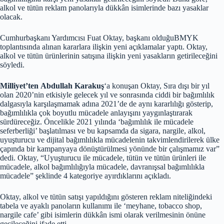
alkol ve tütün reklam panolarıyla dükkân isimlerinde bazı yasaklar
olacak.
Cumhurbaşkanı Yardımcısı Fuat Oktay, başkanı olduğuBMYK
toplantısında alınan kararlara ilişkin yeni açıklamalar yaptı. Oktay,
alkol ve tütün ürünlerinin satışına ilişkin yeni yasakların getirileceğini
söyledi.
Milliyet’ten Abdullah Karakuş
‘a konuşan Oktay, Sıra dışı bir yıl
olan 2020’nin etkisiyle gelecek yıl ve sonrasında ciddi bir bağımlılık
dalgasıyla karşılaşmamak adına 2021’de de aynı kararlılığı gösterip,
bağımlılıkla çok boyutlu mücadele anlayışını yaygınlaştırarak
sürdüreceğiz. Öncelikle 2021 yılında ‘bağımlılık ile mücadele
seferberliği’ başlatılması ve bu kapsamda da sigara, nargile, alkol,
uyuşturucu ve dijital bağımlılıkla mücadelenin takvimlendirilerek ülke
çapında bir kampanyaya dönüştürülmesi yönünde bir çalışmamız var”
dedi. Oktay, “Uyuşturucu ile mücadele, tütün ve tütün ürünleri ile
mücadele, alkol bağımlılığıyla mücadele, davranışsal bağımlılıkla
mücadele” şeklinde 4 kategoriye ayırdıklarını açıkladı.
Oktay, alkol ve tütün satışı yapıldığını gösteren reklam niteliğindeki
tabela ve ayaklı panoların kullanımı ile ‘meyhane, tobacco shop,
nargile cafe’ gibi isimlerin dükkân ismi olarak verilmesinin önüne
geçileceğini ifade etti.