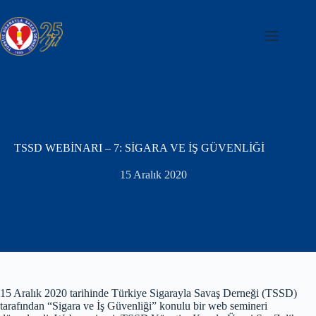
Skip
to
content
TSSD WEBİNARI – 7: SİGARA VE İŞ GÜVENLİĞİ
15 Aralık 2020
15 Aralık 2020 tarihinde Türkiye Sigarayla Savaş Derneği (TSSD)
tarafından “Sigara ve İş Güvenliği” konulu bir web semineri