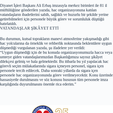
Diyanet İşleri Başkanı Ali Erbaş imzasıyla merkez birimleri ile 81 il
müftülüğüne gönderilen yazıda, hac organizasyonuna katılan
vatandaşların ibadetlerini sahih, sağlıklı ve huzurlu bir şekilde yerine
getirebilmeleri için personele büyük görev ve sorumluluk düştüğü
hatırlatıldı.
VATANDAŞLAR ŞİKÂYET ETTİ
Bu durumun, kutsal toprakların manevi atmosferine yakışmadığı gibi
hac yolcularına da örneklik ve rehberlik noktasında beklentilere uygun
düşmediği vurgulanan yazıda, şu ifadelere yer verildi:
“Uygun düşmediği için de bu konuda organizasyonumuzla hacca veya
umreye giden vatandaşlarımızdan Başkanlığımıza sayısız şikâyet
dilekçesi gelmiş ve hala gelmektedir. Bu itibarla bu yıl yapılacak hac
görevli seçim mülakatlarında sigara içmeyen personel, sigara içen
personele tercih edilecek. Daha sonraki yıllarda da sigara içen
personele hac organizasyonunda görev verilmeyecektir. Konu üzerinde
hassasiyetle durulmasını ve söz konusu hususun tüm personele imza
karşılığında duyurulmasını önemle rica ederim.”