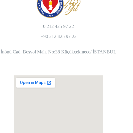
0 212 425 97 22
+90 212 425 97 22
İnönü Cad. Beşyol Mah. No:38 Küçükçekmece/ İSTANBUL