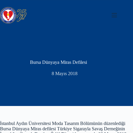
Skip
to
content
Bursa Dünyaya Miras Defilesi
8 Mayıs 2018
İstanbul Aydın Üniversitesi Moda Tasarım Bölümünün düzenlediği
Bursa Dünyaya Miras defilesi Türkiye Sigarayla Savaş Derneğinin